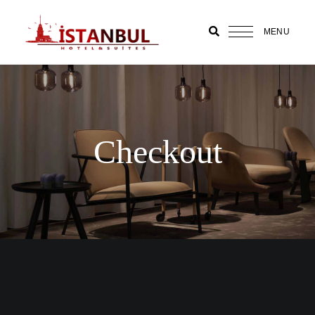
MENU
Bakırköy
Suit Otel
|
İstanbul
Checkout
Suites
Hotel