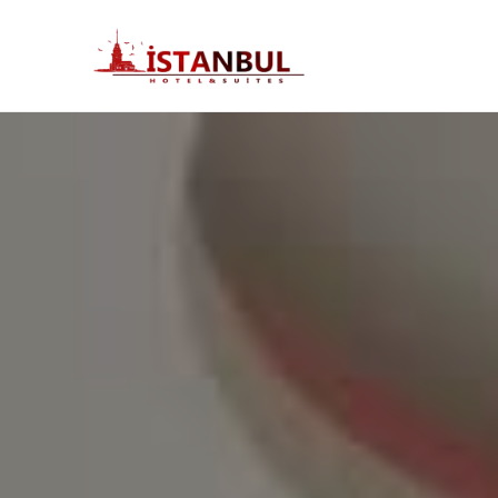
Bakırköy
Suit Otel
|
İstanbul
Suites
Hotel